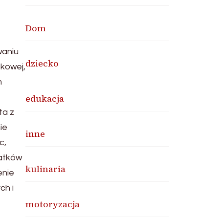
Dom
waniu
dziecko
tkowej,
m
edukacja
ta z
ie
inne
c,
datków
kulinaria
enie
ch i
motoryzacja