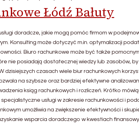
unkowe Łódź Bałuty
 usługi doradcze, jakie mogą pomóc firmom w podejmo
ym. Konsulting może dotyczyć m.in. optymalizacji poda
rentowności. Biuro rachunkowe może być także pomocny
tóre nie posiadają dostatecznej wiedzy lub zasobów, by
 dzisiejszych czasach wiele biur rachunkowych korzys
ala na szybsze oraz bardziej efektywne analizowan
adzenia ksiąg rachunkowych i rozliczeń. Krótko mówią
 specjalistyczne usługi w zakresie rachunkowości i po
unkowym umożliwia na zwiększenie efektywności i skupi
a uzyskanie wsparcia doradczego w kwestiach finansowy