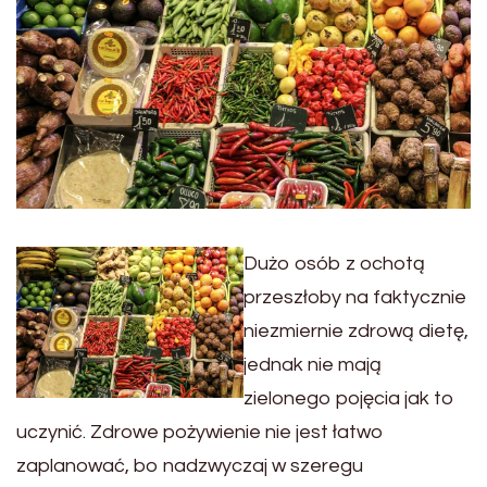
Dużo osób z ochotą
przeszłoby na faktycznie
niezmiernie zdrową dietę,
jednak nie mają
zielonego pojęcia jak to
uczynić. Zdrowe pożywienie nie jest łatwo
zaplanować, bo nadzwyczaj w szeregu