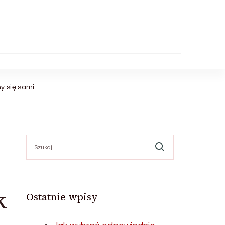
y się sami.
Szukaj:
e
k
Ostatnie wpisy