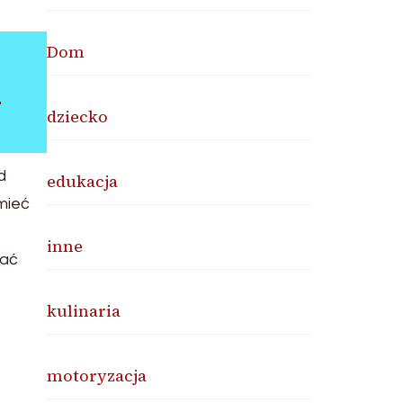
Dom
e
dziecko
d
edukacja
mieć
inne
wać
kulinaria
motoryzacja