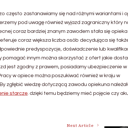
zo często zastanawiamy się nad różnymi wariantami i o
bierzemy pod uwagę również wyjazd zagraniczny który n
obecnej coraz bardziej znanym zawodem stała się opiek
eferuje coraz większa liczba osób decydująca się takż
dpowiednie predyspozycje, doświadczenie lub kwalifikac
y pomagać innym można skorzystać z ofert jakie dosta
azd jest zgodny z prawem, posiadamy ubezpieczenie w 
 Pracy w opiece można poszukiwać również w kraju w
 By zgłębić wiedzę dotyczącą zawodu opiekuna należa
enie starcze
. dzięki temu będziemy mieć pojęcie czy ak
Next Article