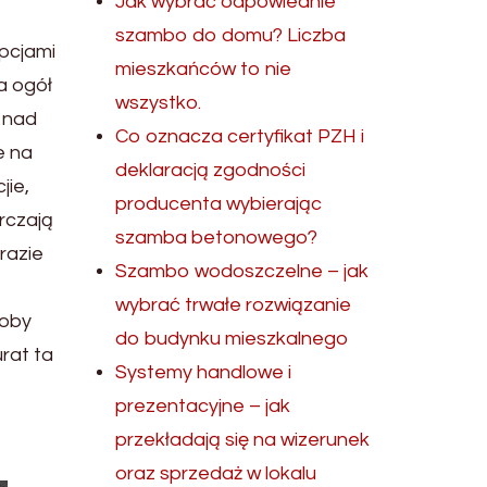
Jak wybrać odpowiednie
szambo do domu? Liczba
pcjami
mieszkańców to nie
a ogół
wszystko.
a nad
Co oznacza certyfikat PZH i
e na
deklaracją zgodności
jie,
producenta wybierając
rczają
szamba betonowego?
razie
Szambo wodoszczelne – jak
wybrać trwałe rozwiązanie
łoby
do budynku mieszkalnego
urat ta
Systemy handlowe i
prezentacyjne – jak
przekładają się na wizerunek
oraz sprzedaż w lokalu