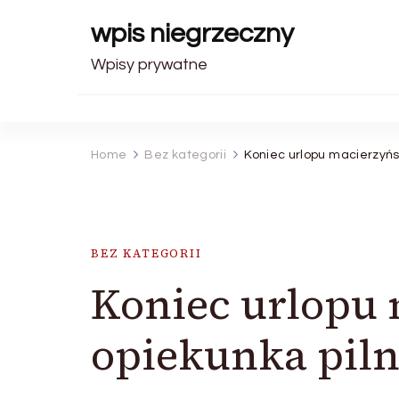
wpis niegrzeczny
Wpisy prywatne
Home
Bez kategorii
Koniec urlopu macierzyńs
BEZ KATEGORII
Koniec urlopu 
opiekunka pil