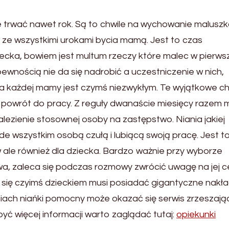
 trwać nawet rok. Są to chwile na wychowanie maluszk
ę ze wszystkimi urokami bycia mamą. Jest to czas
iecka, bowiem jest multum rzeczy które malec w pierw
 pewnością nie da się nadrobić a uczestniczenie w nich,
a każdej mamy jest czymś niezwykłym. Te wyjątkowe ch
 powrót do pracy. Z reguły dwanaście miesięcy razem m
alezienie stosownej osoby na zastępstwo. Niania jakiej
e wszystkim osobą czułą i lubiącą swoją pracę. Jest t
w ale również dla dziecka. Bardzo ważnie przy wyborze
tawa, zaleca się podczas rozmowy zwrócić uwagę na jej 
się czyimś dzieckiem musi posiadać gigantyczne nakł
waniach niańki pomocny może okazać się serwis zrzeszają
być więcej informacji warto zaglądać tutaj:
opiekunki