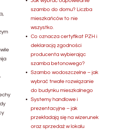
Jak wybrać odpowiednie
szambo do domu? Liczba
a,
mieszkańców to nie
wszystko.
szym
Co oznacza certyfikat PZH i
deklaracją zgodności
wile
producenta wybierając
ija
szamba betonowego?
Szambo wodoszczelne – jak
o
wybrać trwałe rozwiązanie
do budynku mieszkalnego
cechy
Systemy handlowe i
ady
prezentacyjne – jak
cy
przekładają się na wizerunek
oraz sprzedaż w lokalu