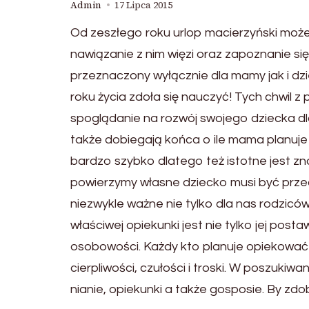
Admin
17 Lipca 2015
Od zeszłego roku urlop macierzyński może
nawiązanie z nim więzi oraz zapoznanie si
przeznaczony wyłącznie dla mamy jak i dz
roku życia zdoła się nauczyć! Tych chwil z
spoglądanie na rozwój swojego dziecka dl
także dobiegają końca o ile mama planuje
bardzo szybko dlatego też istotne jest zn
powierzymy własne dziecko musi być przed
niezwykle ważne nie tylko dla nas rodzicó
właściwej opiekunki jest nie tylko jej pos
osobowości. Każdy kto planuje opiekować 
cierpliwości, czułości i troski. W poszuki
nianie, opiekunki a także gosposie. By zdo