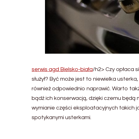
serwis agd Bielsko-biała
/h2> Czy opłaca si
służył? Być może jest to niewielka usterka
również odpowiednio naprawić. Warto tak
bądź ich konserwacją, dzięki czemu będą 
wymianie części eksploatacyjnych takich ja
spotykanymi usterkami.