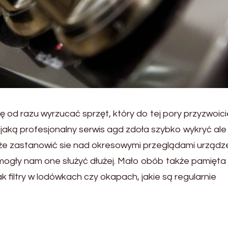
ę od razu wyrzucać sprzęt, który do tej pory przyzwoic
, jaką profesjonalny serwis agd zdoła szybko wykryć ale
że zastanowić sie nad okresowymi przeglądami urządz
mogły nam one służyć dłużej. Mało obób także pamięta
k filtry w lodówkach czy okapach, jakie są regularnie