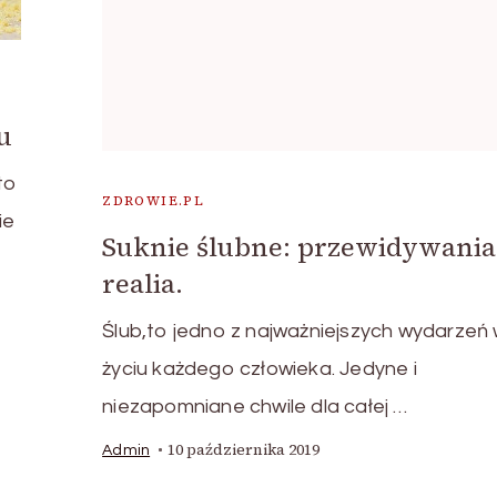
u
to
ZDROWIE.PL
ie
Suknie ślubne: przewidywania
realia.
Ślub,to jedno z najważniejszych wydarzeń
życiu każdego człowieka. Jedyne i
niezapomniane chwile dla całej …
10 października 2019
Admin