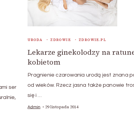
URODA
ZDROWIE
ZDROWIE.PL
Lekarze ginekolodzy na ratun
kobietom
Pragnienie czarowania urodą jest znana 
od wieków. Rzecz jasna także panowie tr
ami ser
się i …
ralnie,
29 listopada 2014
Admin