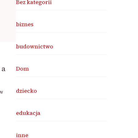
Bez kategorii
biznes
budownictwo
 a
Dom
dziecko
 w
edukacja
inne