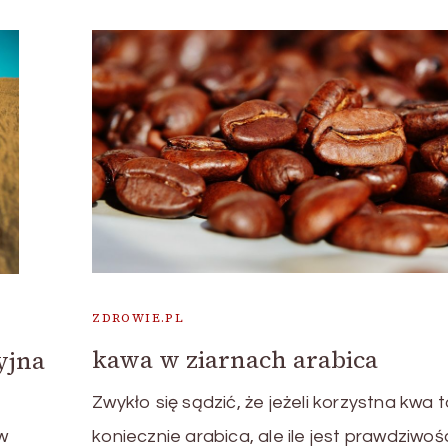
ZDROWIE.PL
kawa w ziarnach arabica
yjna
Zwykło się sądzić, że jeżeli korzystna kwa 
w
koniecznie arabica, ale ile jest prawdziwoś